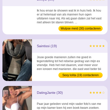
Ik hou ervan te showen wat ik in huis heb. Ik hou
er al helemaal van als mannen hun ogen
uitstaren naar mij. Als wij gaan daten zal het vast
niet alleen bij staren blijven. ...
Wulpse meid (30) contacteren
Saintissi (19)
★★★★★
Jouw goede manieren zullen me goed in
tegenstelling tot het rebelse gedrag van mijn ex
vriendje. Heb het niet daarom, voel meer voor
een jongen met manieren, die past veel beter bij
me. ...
Sexy lolita (19) contacteren
DatingJante (30)
★★★★☆
Paar jaar geleden vond mijn vader foto's van me
op mijn kamer toen hij een boek kwam zoeken.