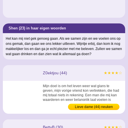
Shen (23) in haar eigen woorden
Het kan mij niet gek genoeg gaan. Als we samen zijn en we voelen ons op
ons gemak, dan gaan we ons lekker uitleven. Wijntje erbij, dan kom ik nog
makkelijker los en dan ga je echt plezier met me beleven. Zullen we samen
wat gaan drinken en dan zien wat ik allemaal ga doen?
Z0ektjou (44)
★★★★☆
Mijn doel is om het leven weer wat glans te
geven, mijn vorige vriend kon vertrekken, die had
mij totaal niets in rekening. Een man die mij kan
waarderen en weer belangrijk laat voelen is
meer als welkom. ...
Lieve dame (44) neuken
BettyB (30)
★★★★☆