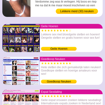
Verdomme zeg was ik verlegen. Hij boos en riep
me na dat ik me maar moest inschrijven op een
dating site. Hij dacht dat die foto's daar voor
Lekkere meid (30) neuken
dienden. Wel nu jaren later denk ik nog vaak aan
die ruzie. nu ik toch zonder seks ben dacht ik wel
Pa waarom niet. ...
Geile Hoeren
★★★★★★★★★☆
Lekkere sex met bloedgeile sletten en hoeren!
Oergeile sletten en gratis hoeren voor sex fun!
Geile Hoeren
Goedkoop Neuken
★★★★★★★★★★
Hete sletten die zich gemakkelijk laten neuken!
Goedkope sletten en hoerige amateurs voor
sex!
Goedkoop Neuken
Expat Sexdating
★★★★★★★★★★
Geile expat vrouwen zoeken lekkere sexdating!
Internationale expats zoeken in Nederland sex!