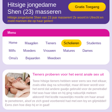
Hitsige jongedame
Gratis Toegang
Shen (23) masseren
Hitsige jongedame Shen van 23 jaar masseren! Ze woont in Utrecht en
zoekt mannen die op haar geilen!
Menu
Home
Maagden
Tieners
Scholieren
Studentes
Milfs
Moeders
Vrouwen
Matures
Dames
Oma's
Bejaarden
Meedoen
Tieners proberen voor het eerst anale sex uit
Twee hitsige tieners hebben weer eens sex met elkaar,
zoals elke dag na schooltijd, maar dit keer wordt voor
het eerst dat andere gaatje gebruikt voor de penetratie!
Het was haar idee en hij ging natuurlijk meteen
akkoord! Het kostte nauwelijks moeite om haar anaal
te penetreren, alsof ze zich goed voorbereid had met een toy en glijmiddel!
Eens zien hoe diep hij er in gaat!